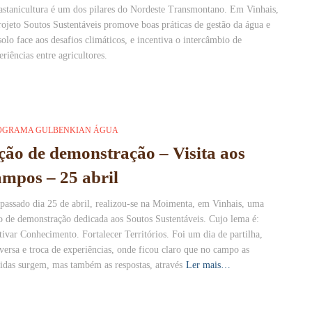
astanicultura é um dos pilares do Nordeste Transmontano. Em Vinhais,
rojeto Soutos Sustentáveis promove boas práticas de gestão da água e
solo face aos desafios climáticos, e incentiva o intercâmbio de
eriências entre agricultores.
OGRAMA GULBENKIAN ÁGUA
ção de demonstração – Visita aos
ampos – 25 abril
passado dia 25 de abril, realizou-se na Moimenta, em Vinhais, uma
o de demonstração dedicada aos Soutos Sustentáveis. Cujo lema é:
tivar Conhecimento. Fortalecer Territórios. Foi um dia de partilha,
versa e troca de experiências, onde ficou claro que no campo as
idas surgem, mas também as respostas, através
Ler mais…