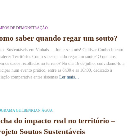
MPOS DE DEMONSTRAÇÃO
omo saber quando regar um souto?
tos Sustentáveis em Vinhais — Junte-se a nós! Cultivar Conhecimento
talecer Territórios Como saber quando regar um souto? O que nos
em os dados recolhidos no terreno? No dia 16 de julho, convidamo-lo a
ticipar num evento prático, entre as 8h30 e as 16h00, dedicado à
liação comparativa entre sistemas
Ler mais…
OGRAMA GULBENKIAN ÁGUA
icha do impacto real no território –
rojeto Soutos Sustentáveis