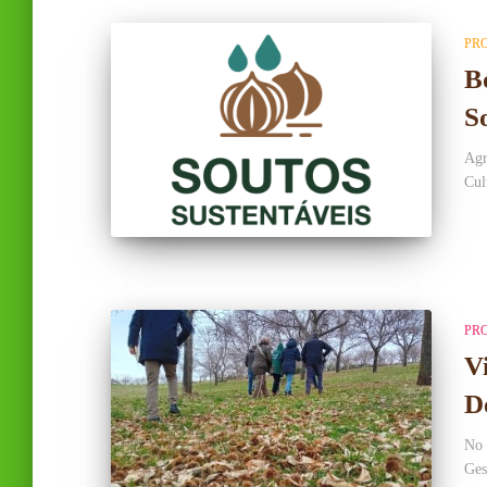
PR
B
S
Agr
Cul
PR
V
D
No 
Ges