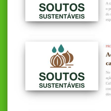
A c
o p
do 
exp
PR
A
c
No 
açã
Cul
con
dúv