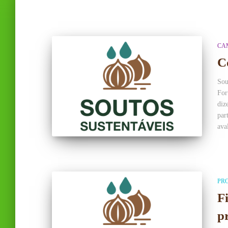
CA
C
Sou
For
diz
par
ava
PR
F
p