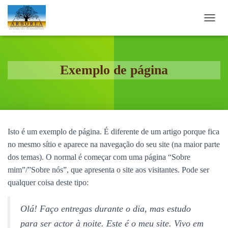
A
L
T
E
R
Exemplo de página
N
A
R
A
N
A
Isto é um exemplo de página. É diferente de um artigo porque fica
V
E
no mesmo sítio e aparece na navegação do seu site (na maior parte
G
dos temas). O normal é começar com uma página “Sobre
A
mim”/”Sobre nós”, que apresenta o site aos visitantes. Pode ser
Ç
Ã
qualquer coisa deste tipo:
O
Olá! Faço entregas durante o dia, mas estudo
para ser actor à noite. Este é o meu site. Vivo em