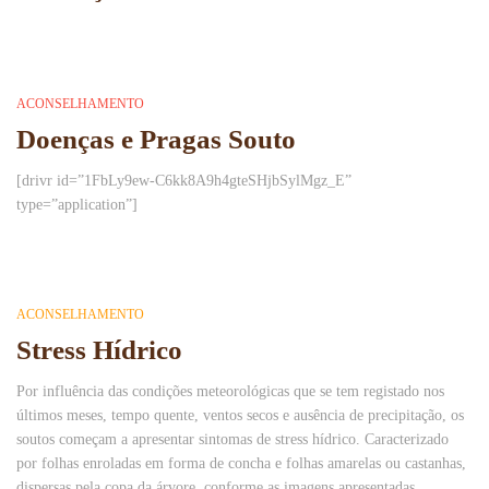
ACONSELHAMENTO
Doenças e Pragas Souto
[drivr id=”1FbLy9ew-C6kk8A9h4gteSHjbSylMgz_E”
type=”application”]
ACONSELHAMENTO
Stress Hídrico
Por influência das condições meteorológicas que se tem registado nos
últimos meses, tempo quente, ventos secos e ausência de precipitação, os
soutos começam a apresentar sintomas de stress hídrico. Caracterizado
por folhas enroladas em forma de concha e folhas amarelas ou castanhas,
dispersas pela copa da árvore, conforme as imagens apresentadas.