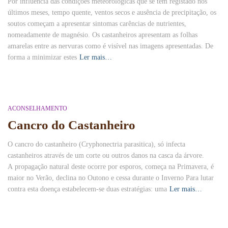
Por influência das condições meteorológicas que se tem registado nos
últimos meses, tempo quente, ventos secos e ausência de precipitação, os
soutos começam a apresentar sintomas carências de nutrientes,
nomeadamente de magnésio. Os castanheiros apresentam as folhas
amarelas entre as nervuras como é visível nas imagens apresentadas. De
forma a minimizar estes
Ler mais…
ACONSELHAMENTO
Cancro do Castanheiro
O cancro do castanheiro (Cryphonec­tria parasitica), só infecta
castanheiros através de um corte ou outros danos na casca da árvore.
A propagação natural deste ocorre por esporos, começa na Primavera, é
maior no Verão, declina no Outono e cessa du­rante o Inverno Para lutar
contra esta doença estabele­cem-se duas estratégias: uma
Ler mais…