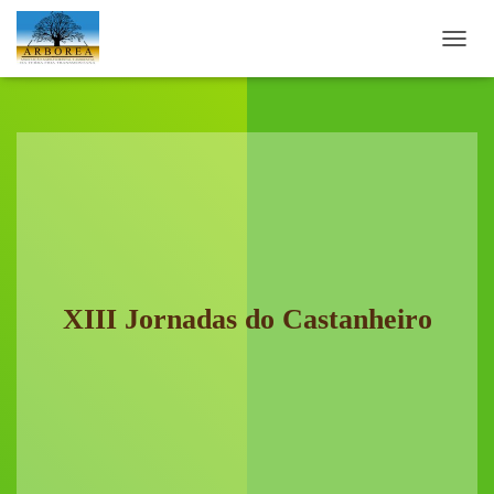
A
L
T
E
R
N
A
R
A
N
A
V
E
XIII Jornadas do Castanheiro
G
A
Ç
Ã
O